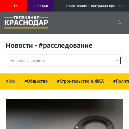
ТВ
Радио
Один человек пострадал при падени
Новости - #расследование
#Все
#Общество
#Строительство и ЖКХ
#Полит