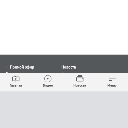
Прямой эфир
Новости
Видео
Все новости
Выпуски новостей
Общество
Главная
Видео
Новости
Меню
Проекты
Строительство и ЖКХ
Телепрограмма
Политика
Авторы
Происшествия
О канале
Спорт
Где и как смотреть
Экономика
Документы
Культура