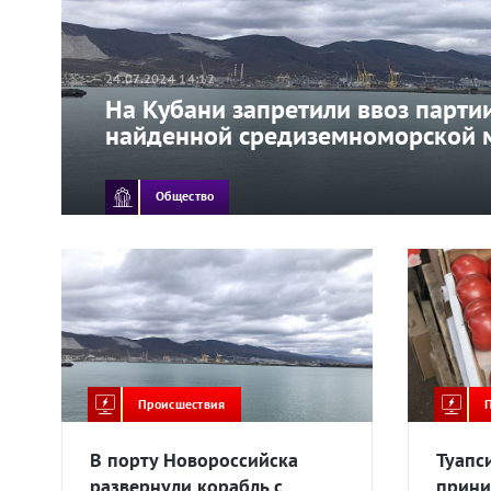
24.07.2024 14:12
На Кубани запретили ввоз партии
найденной средиземноморской 
Общество
Происшествия
В порту Новороссийска
Туапс
развернули корабль с
прини