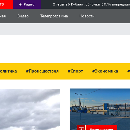
ТВ
Радио
Оперштаб Кубани: обломки БПЛА повредили
ная
Видео
Телепрограмма
Новости
олитика
#Происшествия
#Спорт
#Экономика
#
Происшествия