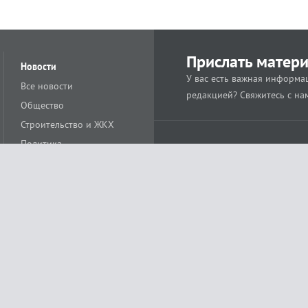
Прислать матер
Новости
У вас есть важная информац
Все новости
редакцией? Свяжитесь с на
Общество
Строительство и ЖКХ
Политика
Происшествия
Спорт
Расс
18+
Экономика
Культура
ации средства массовой информации ЭЛ № ФС77-78488 от 15 июня 2020 года
ных технологий и массовых коммуникаций (Роскомнадзор)
остью «Муниципальная телерадиокомпания «Краснодар»
279. Редакция
+7 (861) 259-17-96
info@tvkrasnodar.ru
Политика обработки персо