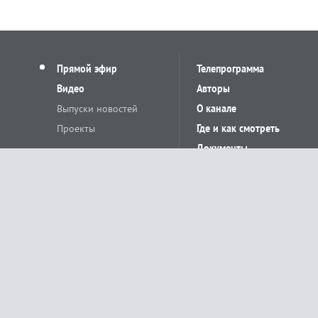
Прямой эфир
Телепрограмма
Видео
Авторы
Выпуски новостей
О канале
Проекты
Где и как смотреть
Документы
© «Сетевое издание Телеканал Краснодар». Свидетельство о регистр
выдано Федеральной службой по надзору в сфере связи, информацион
Учредитель сетевого издания: Общество с ограниченной ответственн
Главный редактор: О.С.Яхимович. 350020, г. Краснодар, ул.Северная, 