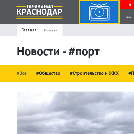
Глав
Главная
Новости
Новости - #порт
#Все
#Общество
#Строительство и ЖКХ
#П