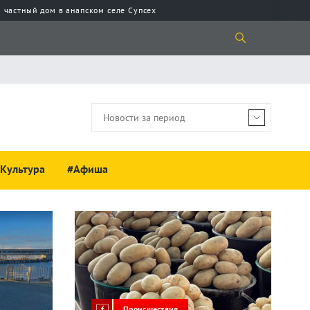
 частный дом в анапском селе Супсех
Культура
#Афиша
Происшествия