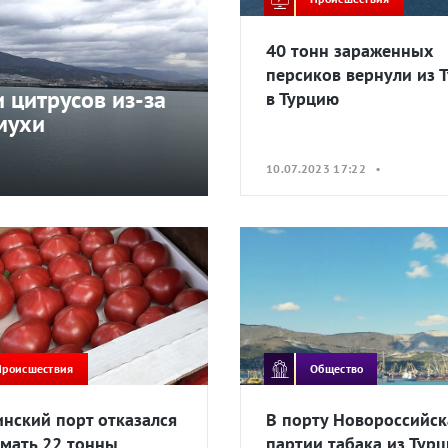
40 тонн зараженных
персиков вернули из 
 цитрусов из-за
в Турцию
мухи
10.07.2023 17:22 •
Происшествия
Общество
инский порт отказался
В порту Новороссийск
мать 22 тонны
партии табака из Тур