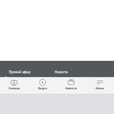
Прямой эфир
Новости
Видео
Все новости
Выпуски новостей
Общество
Главная
Видео
Новости
Меню
Проекты
Строительство и ЖКХ
Телепрограмма
Политика
Авторы
Происшествия
О канале
Спорт