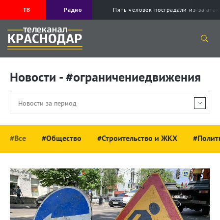
ТВ
Радио
Пять человек пострадали из-за ата
Новости - #ограничениедвижения
#Все
#Общество
#Строительство и ЖКХ
#Полит