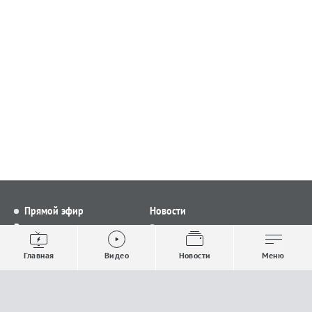
Прямой эфир
Новости
Видео
Все новости
Выпуски новостей
Общество
Главная
Видео
Новости
Меню
Проекты
Строительство и ЖКХ
Телепрограмма
Политика
Авторы
Происшествия
О канале
Спорт