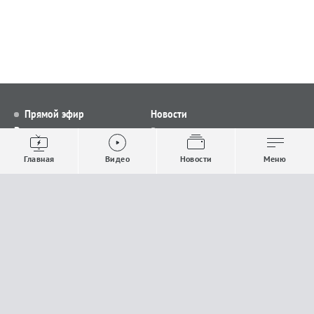
Прямой эфир
Новости
Видео
Все новости
Выпуски новостей
Общество
Главная
Видео
Новости
Меню
Проекты
Строительство и ЖКХ
Телепрограмма
Политика
Авторы
Происшествия
О канале
Спорт
Где и как смотреть
Экономика
Документы
Культура