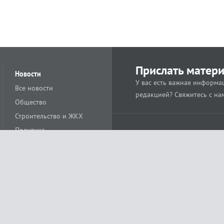
Прислать матер
Новости
У вас есть важная информац
Все новости
редакцией? Свяжитесь с на
Общество
Строительство и ЖКХ
Политика
Происшествия
Спорт
Расс
18+
Экономика
Культура
ации средства массовой информации ЭЛ № ФС77-78488 от 15 июня 2020 года