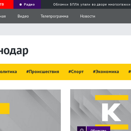
ТВ
Радио
Обломки БПЛА упали во дворе многоэтажки
ная
Видео
Телепрограмма
Новости
нодар
олитика
#Происшествия
#Спорт
#Экономика
#
Общество