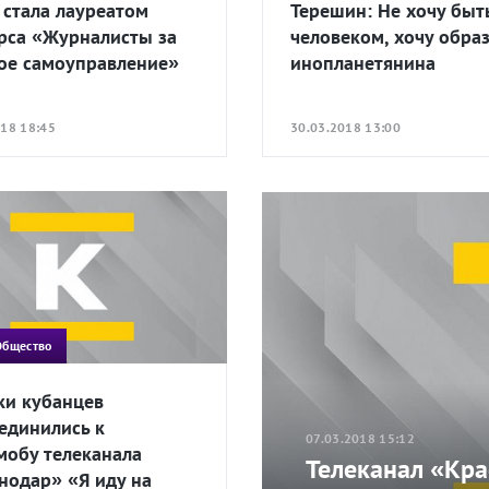
 стала лауреатом
Терешин: Не хочу быт
рса «Журналисты за
человеком, хочу обра
ое самоуправление»
инопланетянина
018 18:45
30.03.2018 13:00
Общество
ки кубанцев
единились к
07.03.2018 15:12
обу телеканала
Телеканал «Кр
нодар» «Я иду на