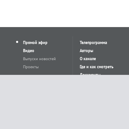
Прямой эфир
Телепрограмма
Видео
Авторы
Выпуски новостей
О канале
Проекты
Где и как смотреть
Документы
© «Сетевое издание Телеканал Краснодар». Свидетельство о регистр