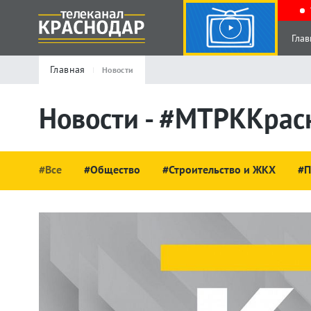
Глав
Главная
Новости
Новости - #МТРККрас
#Все
#Общество
#Строительство и ЖКХ
#П