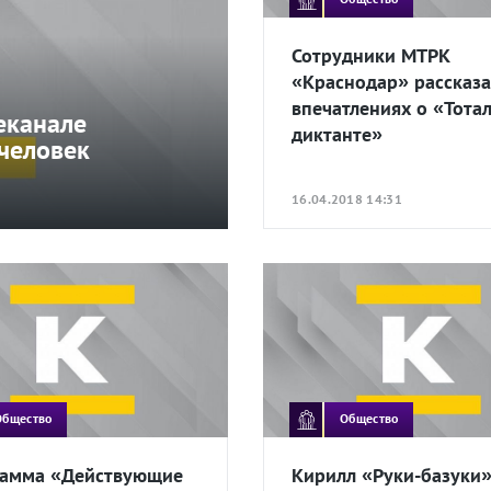
Сотрудники МТРК
«Краснодар» рассказа
впечатлениях о «Тота
леканале
диктанте»
человек
16.04.2018 14:31
Общество
Общество
амма «Действующие
Кирилл «Руки-базуки