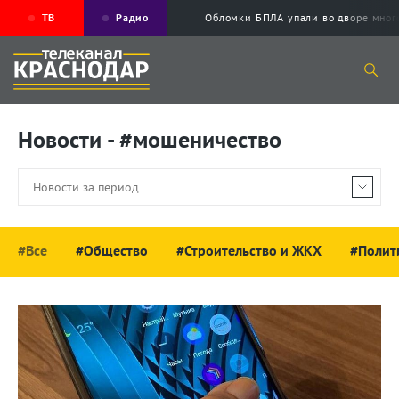
ТВ
Радио
Обломки БПЛА упали во дворе мног
Новости - #мошеничество
#Все
#Общество
#Строительство и ЖКХ
#Полит