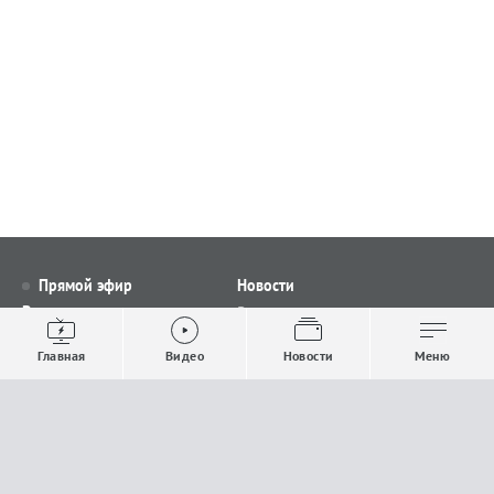
Прямой эфир
Новости
Видео
Все новости
Выпуски новостей
Общество
Главная
Видео
Новости
Меню
Проекты
Строительство и ЖКХ
Телепрограмма
Политика
Авторы
Происшествия
О канале
Спорт
Где и как смотреть
Экономика