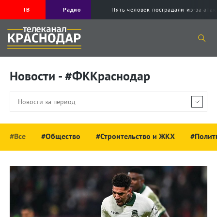
ТВ
Радио
Пять человек пострадали из-за ата
Новости - #ФККраснодар
#Все
#Общество
#Строительство и ЖКХ
#Полит