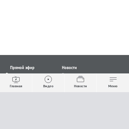
Прямой эфир
Новости
Видео
Все новости
Выпуски новостей
Общество
Главная
Видео
Новости
Меню
Проекты
Строительство и ЖКХ
Телепрограмма
Политика
Авторы
Происшествия
О канале
Спорт
Где и как смотреть
Экономика
Документы
Культура