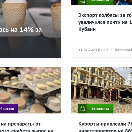
Экспорт колбасы за г
увеличился почти на 
ась на 14% за
Кубани
11.07.2025 09:29 • Потапова 
Общество
Экономика
 на препараты от
Курорты привлекли 7
ного диабета вырос на
инвестпроектов на 86