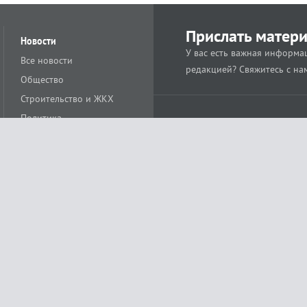
Прислать матер
Новости
У вас есть важная информац
Все новости
редакцией? Свяжитесь с на
Общество
Строительство и ЖКХ
Политика
Происшествия
Спорт
Расс
18+
Экономика
Культура
ации средства массовой информации ЭЛ № ФС77-78488 от 15 июня 2020 года
ных технологий и массовых коммуникаций (Роскомнадзор)
остью «Муниципальная телерадиокомпания «Краснодар»
279. Редакция
+7 (861) 259-17-96
info@tvkrasnodar.ru
Политика обработки персо
ая гиперссылка на tvkrasnodar.ru. При использовании видеоматериалов необход
ии (информационные технологии предоставления информации на основе сбора, 