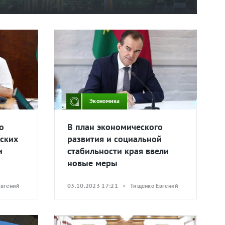
Экономика
о
В план экономического
ских
развития и социальной
и
стабильности края ввели
новые меры
Евгений
03.10.2023 17:21 • Тищенко Евгений