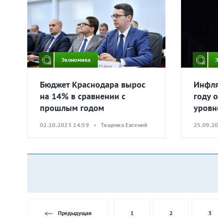
Экономика
Бюджет Краснодара вырос
Инфля
на 14% в сравнении с
году 
прошлым годом
уровн
02.10.2023 14:59 • Тищенко Евгений
25.09.2
Предыдущая
1
2
3