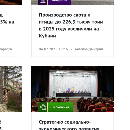
од
Производство скота и
15% на
птицы до 226,9 тысяч тонн
в 2025 году увеличили на
Кубани
Варвара
04.07.2025 10:36 • Антонов Дмитрий
Экономика
6
Стратегию социально-
5
экономического развития