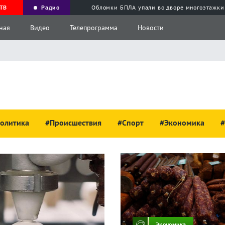
ТВ
Радио
Обломки БПЛА упали во дворе многоэтажки
ная
Видео
Телепрограмма
Новости
олитика
#Происшествия
#Спорт
#Экономика
#
Экономика