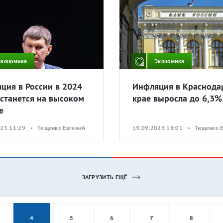
Экономика
Экономика
ция в России в 2024
Инфляция в Краснода
останется на высоком
крае выросла до 6,3%
е
023 11:29 • Тищенко Евгений
19.09.2023 18:01 • Тищенко 
ЗАГРУЗИТЬ ЕЩЁ
4
5
6
7
8