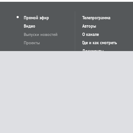
Прямой эфир
Телепрограмма
Видео
Авторы
Выпуски новостей
О канале
Проекты
Где и как смотреть
Документы
© «Сетевое издание Телеканал Краснодар». Свидетельство о регистр
выдано Федеральной службой по надзору в сфере связи, информацион
Учредитель сетевого издания: Общество с ограниченной ответственн
Главный редактор: О.С.Яхимович. 350020, г. Краснодар, ул.Северная, 
При использовании материалов сайта в интернете обязательна активн
На информационном ресурсе применяются рекомендательные технолог