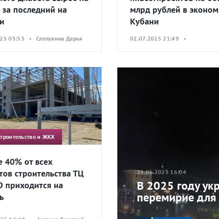
 за последний на
млрд рублей в эконом
и
Кубани
025 05:53 • Слепухина Дарья
02.07.2025 21:49 •
Строительство и ЖКХ
 40% от всех
тов строительства ТЦ
26.06.2025 16:04
В 2025 году ук
 приходится на
перемирие для
ь