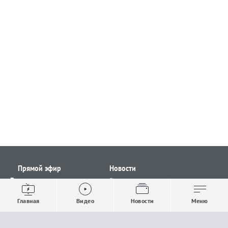
Прямой эфир
Новости
Видео
Все новости
Выпуски новостей
Общество
Главная
Видео
Новости
Меню
Проекты
Строительство и ЖКХ
Телепрограмма
Политика