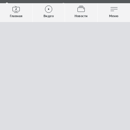
Видео
Все новости
Выпуски новостей
Общество
Главная
Видео
Новости
Меню
Проекты
Строительство и ЖКХ
Телепрограмма
Политика
Авторы
Происшествия
О канале
Спорт
Где и как смотреть
Экономика
Документы
Культура
Прислать материалы
У вас есть важная информация, которой вы
готовы поделиться с редакцией? Свяжитесь с
нами
Расскажи о проблеме.
18+
Поделись новостью