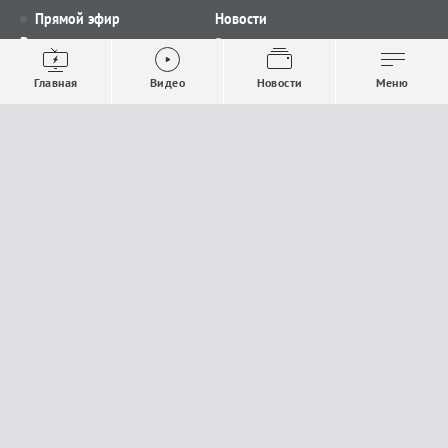
Прямой эфир
Новости
Видео
Все новости
Выпуски новостей
Общество
Главная
Видео
Новости
Меню
Проекты
Строительство и ЖКХ
Телепрограмма
Политика
Авторы
Происшествия
О канале
Спорт
Где и как смотреть
Экономика
Документы
Культура
Прислать материалы
У вас есть важная информация, которой вы
готовы поделиться с редакцией? Свяжитесь с
нами
Расскажи о проблеме.