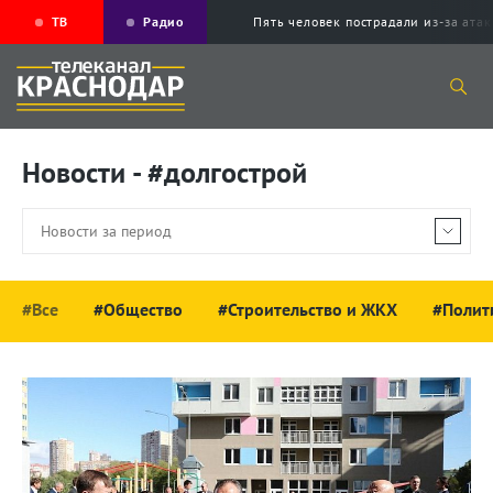
ТВ
Радио
Пять человек пострадали из-за ата
Новости - #долгострой
#Все
#Общество
#Строительство и ЖКХ
#Полит