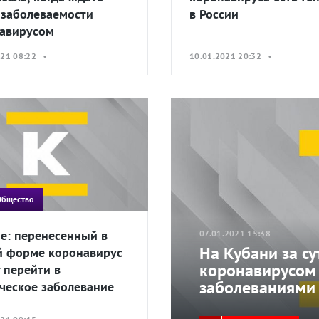
 заболеваемости
в России
авирусом
021 08:22 •
10.01.2021 20:32 •
Общество
е: перенесенный в
07.01.2021 15:38
На Кубани за су
й форме коронавирус
коронавирусом
 перейти в
заболеваниями
ческое заболевание