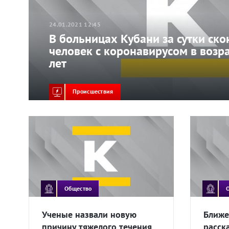
24.01.2021 12:45
В больницах Кубани за сутки ско
человек с коронавирусом в возра
лет
Происшествия
Общество
Ученые назвали новую
Ближе
причину тяжелого течения
расск