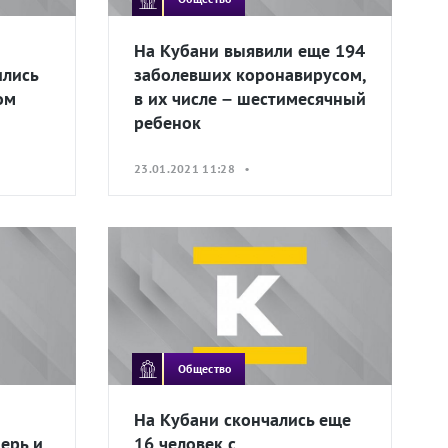
На Кубани выявили еще 194
ились
заболевших коронавирусом,
ом
в их числе – шестимесячный
ребенок
23.01.2021 11:28 •
Общество
На Кубани скончались еще
ерь и
16 человек с