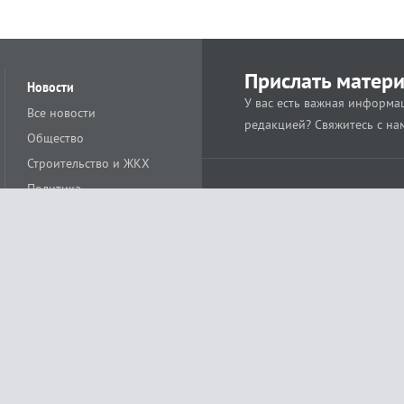
Прислать матер
Новости
У вас есть важная информац
Все новости
редакцией? Свяжитесь с на
Общество
Строительство и ЖКХ
Политика
Происшествия
Спорт
Расс
18+
Экономика
Культура
ации средства массовой информации ЭЛ № ФС77-78488 от 15 июня 2020 года
ных технологий и массовых коммуникаций (Роскомнадзор)
остью «Муниципальная телерадиокомпания «Краснодар»
279. Редакция
+7 (861) 259-17-96
info@tvkrasnodar.ru
Политика обработки персо