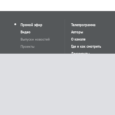
Прямой эфир
Телепрограмма
Видео
Авторы
Выпуски новостей
О канале
Проекты
Где и как смотреть
Документы
© «Сетевое издание Телеканал Краснодар». Свидетельство о регистр
выдано Федеральной службой по надзору в сфере связи, информацион
Учредитель сетевого издания: Общество с ограниченной ответственн
Главный редактор: О.С.Яхимович. 350020, г. Краснодар, ул.Северная, 