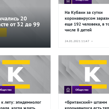
На Кубани за сутки
нчались 20
коронавирусом зараз
сте от 32 до 99
еще 192 человека, в т
числе 8 детей
24.01.2021 11:47 •
Общество
Общество
 к лету: эпидемиолог
«Британский» штамм
азала, когда ждать
коронавируса есть теп