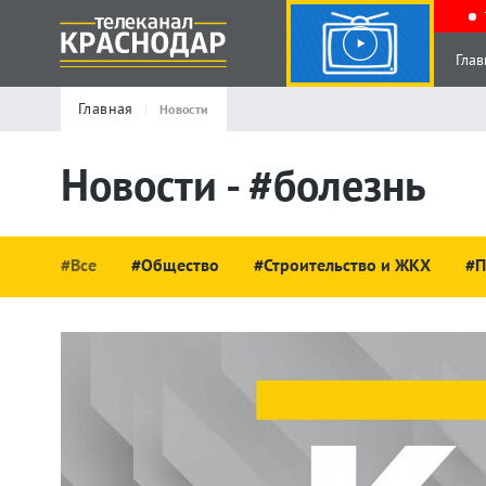
Глав
Главная
Новости
Новости - #болезнь
#Все
#Общество
#Строительство и ЖКХ
#П