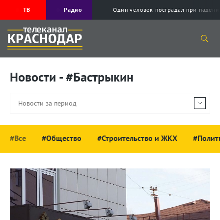
ТВ
Радио
Один человек пострадал при падени
Новости - #Бастрыкин
#Все
#Общество
#Строительство и ЖКХ
#Полит