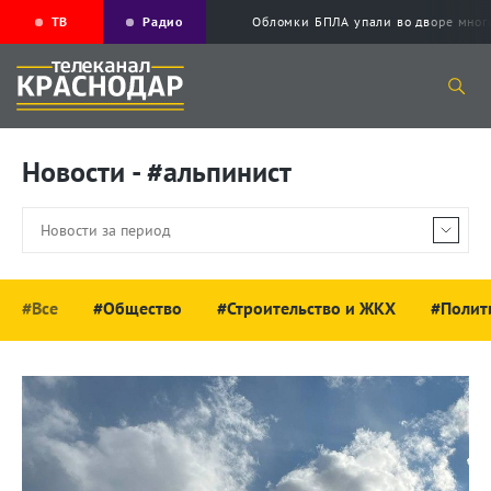
ТВ
Радио
Обломки БПЛА упали во дворе мног
Новости - #альпинист
#Все
#Общество
#Строительство и ЖКХ
#Полит