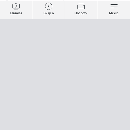
Видео
Все новости
Выпуски новостей
Общество
Главная
Видео
Новости
Меню
Проекты
Строительство и ЖКХ
Телепрограмма
Политика
Авторы
Происшествия
О канале
Спорт
Где и как смотреть
Экономика
Документы
Культура
Прислать материалы
У вас есть важная информация, которой вы
готовы поделиться с редакцией? Свяжитесь с
нами
Расскажи о проблеме.
18+
Поделись новостью