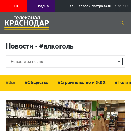
ТВ
Радио
Пять человек пострадали из-за ата
Новости - #алкоголь
#Все
#Общество
#Строительство и ЖКХ
#Полит