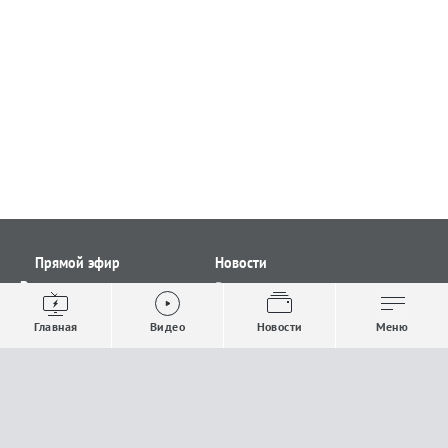
Прямой эфир
Новости
Видео
Все новости
Выпуски новостей
Общество
Главная
Видео
Новости
Меню
Проекты
Строительство и ЖКХ
Телепрограмма
Политика
Авторы
Происшествия
О канале
Спорт
Где и как смотреть
Экономика