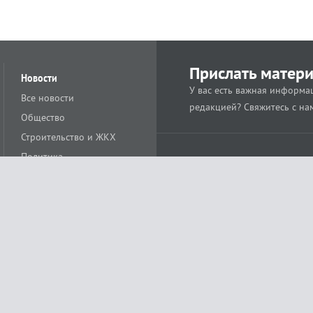
Прислать матер
Новости
У вас есть важная информац
Все новости
редакцией? Свяжитесь с на
Общество
Строительство и ЖКХ
Политика
Происшествия
Спорт
Расс
18+
Экономика
Культура
ации средства массовой информации ЭЛ № ФС77-78488 от 15 июня 2020 года
ных технологий и массовых коммуникаций (Роскомнадзор)
остью «Муниципальная телерадиокомпания «Краснодар»