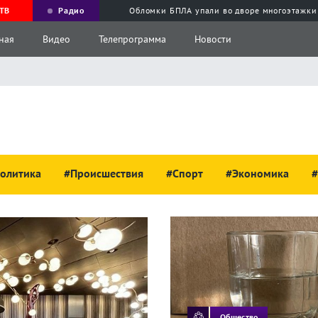
ТВ
Радио
Обломки БПЛА упали во дворе многоэтажки
ная
Видео
Телепрограмма
Новости
олитика
#Происшествия
#Спорт
#Экономика
#
Общество