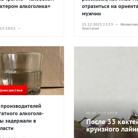
актером алкоголика»
отразиться на ориент
мужчин
15.12.2025 11:33 • Иванилов
025 10:51 •
Анастасия
Происшествия
 производителей
гатного алкоголя-
09.12.2025 14:58
После 33 кокте
ы задержали в
круизного лайне
ласти