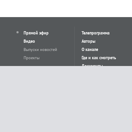
Прямой эфир
Телепрограмма
Видео
Авторы
Выпуски новостей
О канале
Проекты
Где и как смотреть
Документы
© «Сетевое издание Телеканал Краснодар». Свидетельство о регистр
выдано Федеральной службой по надзору в сфере связи, информацион
Учредитель сетевого издания: Общество с ограниченной ответственн