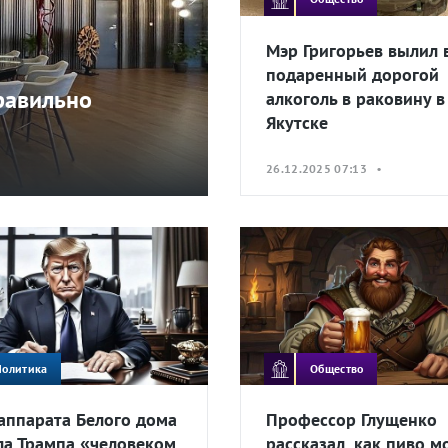
Мэр Григорьев вылил 
подаренный дорогой
правильно
алкоголь в раковину в
Якутске
26.12.2025 07:13 •
Политика
Общество
 аппарата Белого дома
Профессор Глущенко
ла Трампа «человеком
рассказал, как пиво м