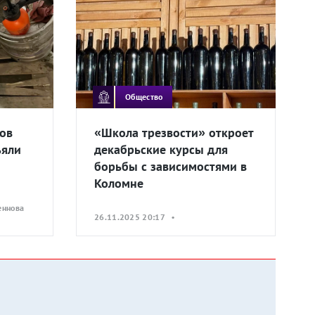
Общество
ров
«Школа трезвости» откроет
ъяли
декабрьские курсы для
борьбы с зависимостями в
Коломне
еннова
26.11.2025 20:17 •