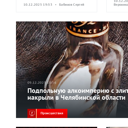
10.12.2
10.12.2025 19:53 • Бабинов Сергей
Вероник
09.12.2025 10:36
Подпольную алкоимперию с эли
накрыли в Челябинской области
Происшествия