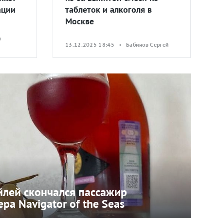
ации
таблеток и алкоголя в
Москве
а
13.12.2025 18:45 • Бабинов Сергей
йлей скончался пассажир
ра Navigator of the Seas