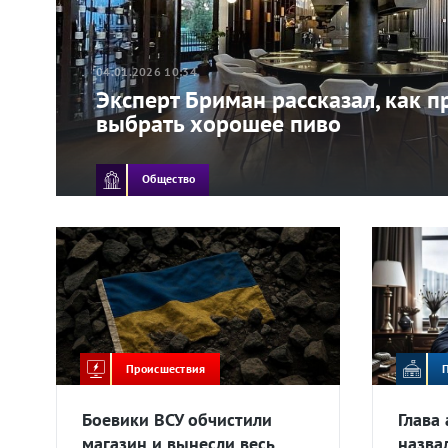
04.01.2026 10:34
Эксперт Бриман рассказал, как 
выбрать хорошее пиво
Общество
Происшествия
Боевики ВСУ обчистили
Глава
магазин и вынесли весь
назва