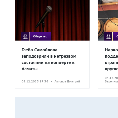
Общество
Глеба Самойлова
Нарко
заподозрили в нетрезвом
подде
состоянии на концерте в
огран
Алматы
кругл
03.12.2
05.12.2025 17:36 • Антонов Дмитрий
Вероник