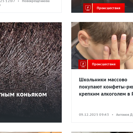
025 12:07 • Новокрещеннова
а
Происшествия
Происшествия
Школьники массово
покупают конфеты-рю
тным коньяком
крепким алкоголем в 
09.12.2025 09:43 • Антонов 