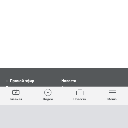
Прямой эфир
Новости
Видео
Все новости
Выпуски новостей
Общество
Главная
Видео
Новости
Меню
Проекты
Строительство и ЖКХ
Телепрограмма
Политика
Авторы
Происшествия
О канале
Спорт