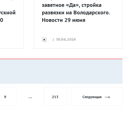
заветное «Да», стройка
ускной
развязки на Володарского.
30
Новости 29 июня
| 30.06.2026
9
…
213
Следующая