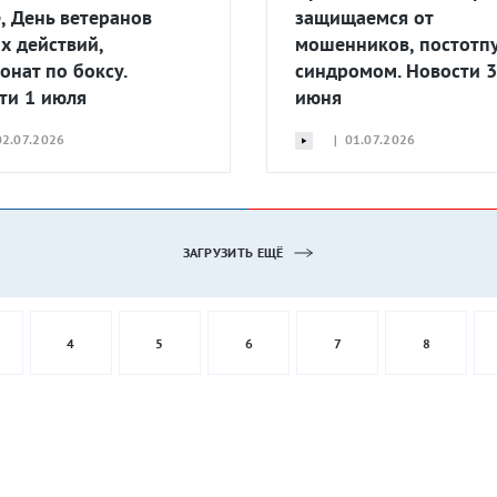
е, День ветеранов
защищаемся от
х действий,
мошенников, постотп
онат по боксу.
синдромом. Новости 
ти 1 июля
июня
2.07.2026
| 01.07.2026
ЗАГРУЗИТЬ ЕЩЁ
4
5
6
7
8