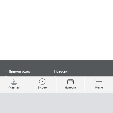
Прямой эфир
Новости
Видео
Все новости
Выпуски новостей
Общество
Главная
Видео
Новости
Меню
Проекты
Строительство и ЖКХ
Телепрограмма
Политика
Авторы
Происшествия
О канале
Спорт