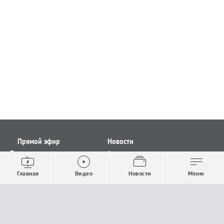
Прямой эфир
Новости
Видео
Все новости
Выпуски новостей
Общество
Главная
Видео
Новости
Меню
Проекты
Строительство и ЖКХ
Телепрограмма
Политика
Авторы
Происшествия
О канале
Спорт