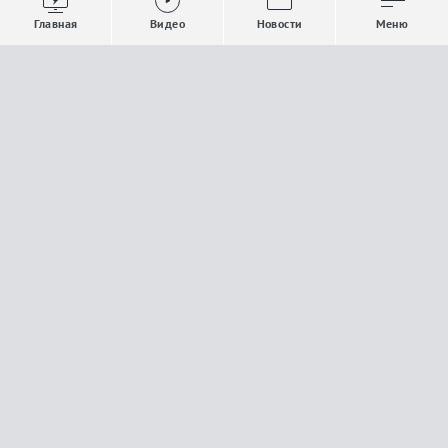
Выпуски новостей
Общество
Главная
Видео
Новости
Меню
Проекты
Строительство и ЖКХ
Телепрограмма
Политика
Авторы
Происшествия
О канале
Спорт
Где и как смотреть
Экономика
Документы
Культура
Прислать материалы
У вас есть важная информация, которой вы
готовы поделиться с редакцией? Свяжитесь с
нами
Расскажи о проблеме.
18+
Поделись новостью