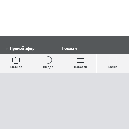
Прямой эфир
Новости
Видео
Все новости
Выпуски новостей
Общество
Главная
Видео
Новости
Меню
Проекты
Строительство и ЖКХ
Телепрограмма
Политика
Авторы
Происшествия
О канале
Спорт
Где и как смотреть
Экономика
Документы
Культура