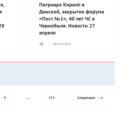
е,
Патриарх Кирилл в
е
Динской, закрытие форума
«Пост №1», 40 лет ЧС в
28
Чернобыле. Новости 27
апреля
| 28.04.2026
9
…
213
Следующая