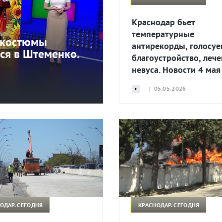
Краснодар бьет
температурные
е костюмы
антирекорды, голосуе
ся в Штеменко.
благоустройство, леч
невуса. Новости 4 мая
| 05.05.2026
ОДАР. СЕГОДНЯ
КРАСНОДАР. СЕГОДНЯ