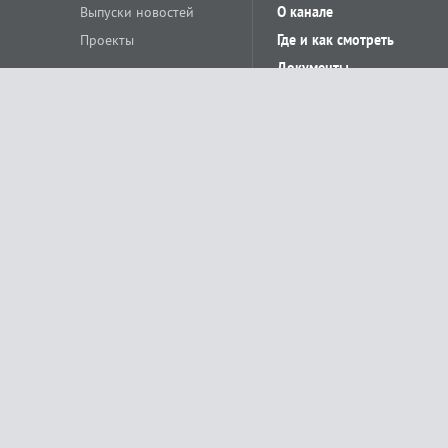
Выпуски новостей
О канале
Проекты
Где и как смотреть
Документы
© «Сетевое издание Телеканал Краснодар». Свидетельство о регистр
выдано Федеральной службой по надзору в сфере связи, информацион
Учредитель сетевого издания: Общество с ограниченной ответственн
Главный редактор: О.С.Яхимович. 350020, г. Краснодар, ул.Северная, 
При использовании материалов сайта в интернете обязательна активн
На информационном ресурсе применяются рекомендательные технолог
относящихся к предпочтениям пользователей сети «Интернет», наход