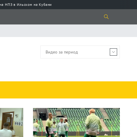
 на НПЗ в Ильском на Кубани