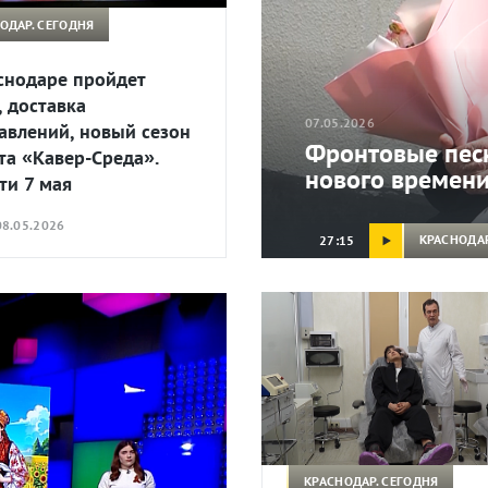
ОДАР. СЕГОДНЯ
снодаре пройдет
, доставка
07.05.2026
авлений, новый сезон
Фронтовые песн
та «Кавер-Среда».
нового времени
ти 7 мая
8.05.2026
КРАСНОДАР
27:15
КРАСНОДАР. СЕГОДНЯ