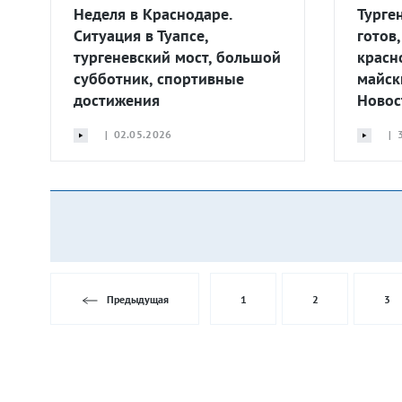
Неделя в Краснодаре.
Турге
Ситуация в Туапсе,
готов
тургеневский мост, большой
красн
субботник, спортивные
майск
достижения
Новос
| 02.05.2026
| 3
Предыдущая
1
2
3