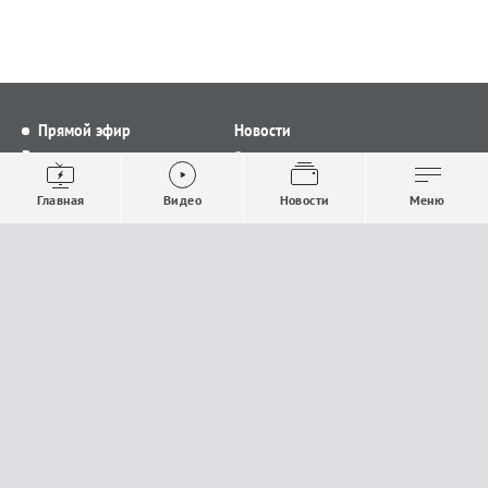
Прямой эфир
Новости
Видео
Все новости
Выпуски новостей
Общество
Главная
Видео
Новости
Меню
Проекты
Строительство и ЖКХ
Телепрограмма
Политика
Авторы
Происшествия
О канале
Спорт
Где и как смотреть
Экономика
Документы
Культура
Прислать материалы
У вас есть важная информация, которой вы
готовы поделиться с редакцией? Свяжитесь с