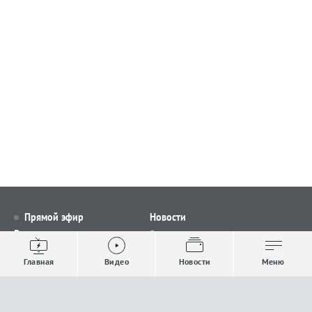
Прямой эфир
Новости
Видео
Все новости
Выпуски новостей
Общество
Главная
Видео
Новости
Меню
Проекты
Строительство и ЖКХ
Телепрограмма
Политика
Авторы
Происшествия