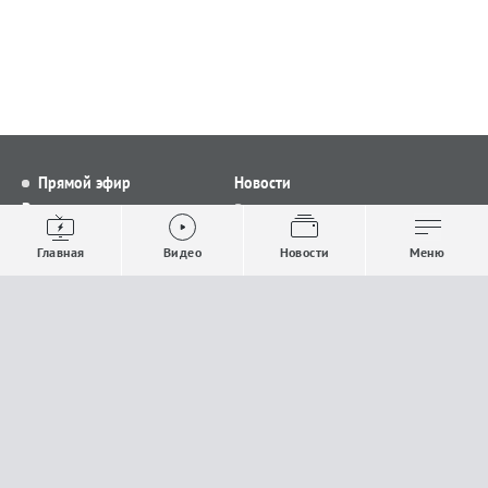
Прямой эфир
Новости
Видео
Все новости
Выпуски новостей
Общество
Главная
Видео
Новости
Меню
Проекты
Строительство и ЖКХ
Телепрограмма
Политика
Авторы
Происшествия
О канале
Спорт
Где и как смотреть
Экономика
Документы
Культура