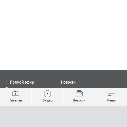
Прямой эфир
Новости
Видео
Все новости
Выпуски новостей
Общество
Главная
Видео
Новости
Меню
Проекты
Строительство и ЖКХ
Телепрограмма
Политика
Авторы
Происшествия
О канале
Спорт