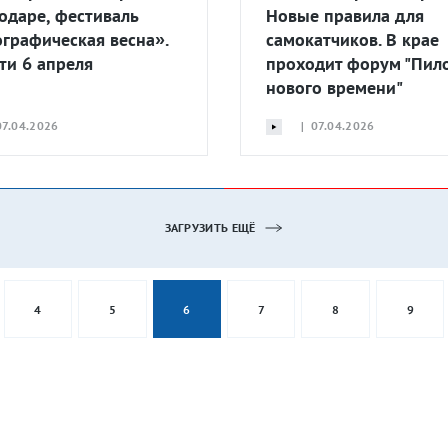
одаре, фестиваль
Новые правила для
графическая весна».
самокатчиков. В крае
ти 6 апреля
проходит форум "Пил
нового времени"
7.04.2026
| 07.04.2026
ЗАГРУЗИТЬ ЕЩЁ
4
5
6
7
8
9