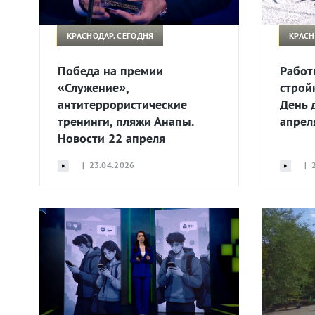
КРАСНОДАР. СЕГОДНЯ
КРАСН
Победа на премии
Работ
«Служение»,
строй
антитеррористические
День 
тренинги, пляжи Анапы.
апрел
Новости 22 апреля
| 23.04.2026
| 2