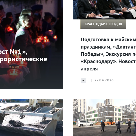
КРАСНОДАР. СЕГОДНЯ
Подготовка к майски
праздникам, «Диктант
ост №1»,
Победы», Экскурсия п
ррористические
«Краснодару». Новост
апреля
| 27.04.2026