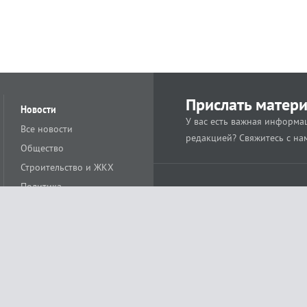
Прислать матер
Новости
У вас есть важная информац
Все новости
редакцией? Свяжитесь с на
Общество
Строительство и ЖКХ
Политика
Происшествия
Спорт
Расс
18+
Экономика
Культура