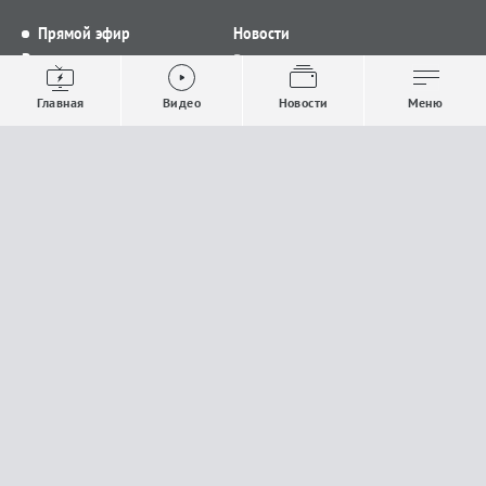
Прямой эфир
Новости
Видео
Все новости
Выпуски новостей
Общество
Главная
Видео
Новости
Меню
Проекты
Строительство и ЖКХ
Телепрограмма
Политика
Авторы
Происшествия
О канале
Спорт
Где и как смотреть
Экономика
Документы
Культура
Прислать материалы
У вас есть важная информация, которой вы
готовы поделиться с редакцией? Свяжитесь с
нами