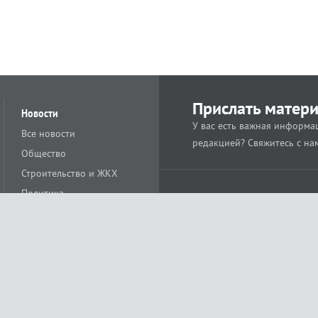
Прислать матер
Новости
У вас есть важная информац
Все новости
редакцией? Свяжитесь с на
Общество
Строительство и ЖКХ
Политика
Происшествия
Спорт
Расс
18+
Экономика
Культура