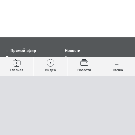
Прямой эфир
Новости
Видео
Все новости
Выпуски новостей
Общество
Главная
Видео
Новости
Меню
Проекты
Строительство и ЖКХ
Телепрограмма
Политика
Авторы
Происшествия
О канале
Спорт
Где и как смотреть
Экономика
Документы
Культура