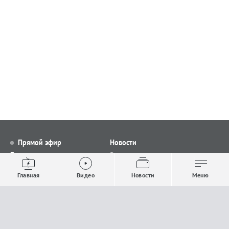
Прямой эфир
Новости
Видео
Все новости
Выпуски новостей
Общество
Главная
Видео
Новости
Меню
Проекты
Строительство и ЖКХ
Телепрограмма
Политика
Авторы
Происшествия
О канале
Спорт
Где и как смотреть
Экономика