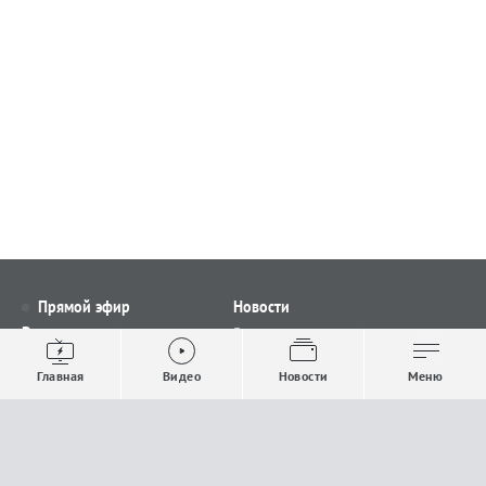
Прямой эфир
Новости
Видео
Все новости
Выпуски новостей
Общество
Главная
Видео
Новости
Меню
Проекты
Строительство и ЖКХ
Телепрограмма
Политика
Авторы
Происшествия
О канале
Спорт