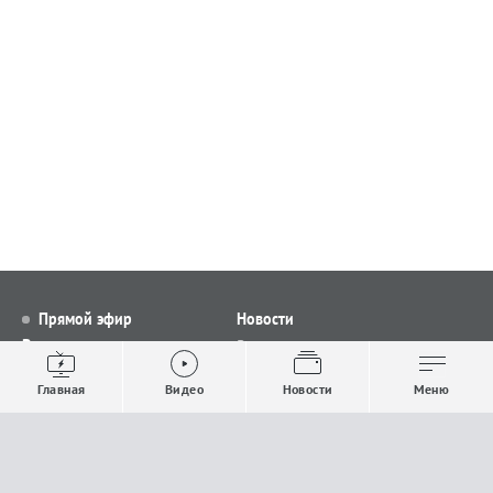
Прямой эфир
Новости
Видео
Все новости
Выпуски новостей
Общество
Главная
Видео
Новости
Меню
Проекты
Строительство и ЖКХ
Телепрограмма
Политика
Авторы
Происшествия
О канале
Спорт