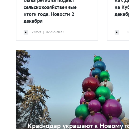
Глава региона подвел
Как Д
сельскохозяйственные
на Ку
итоги года. Новости 2
декаб
декабря
28:59 | 02.12.2025
| 0
28.11.2025
Краснодар украшают к Новому го