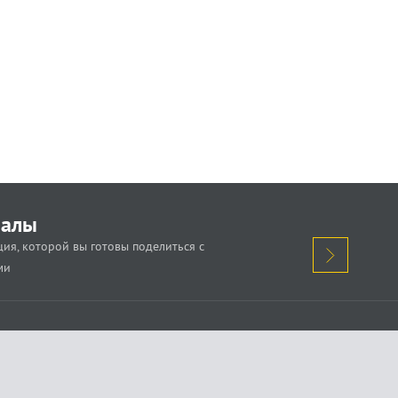
иалы
ия, которой вы готовы поделиться с
ми
кажи о проблеме.
Поделись новостью