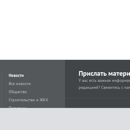
Прислать матер
Новости
У вас есть важная информац
Все новости
редакцией? Свяжитесь с на
Общество
Строительство и ЖКХ
Политика
Происшествия
Спорт
Расс
18+