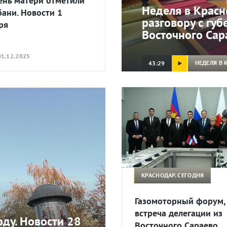
ень матери отметили
Неделя в Красн
бани. Новости 1
разговору с гу
ря
Восточного Сар
1.12.2025
НЕДЕЛЯ В 
43:29
КРАСНОДАР. СЕГОДНЯ
Газомоторный форум,
встреча делегации из
ду. Новости 28
Восточного Сараево.