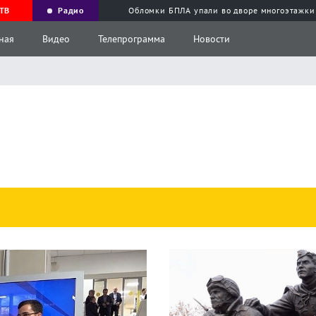
ТВ
Радио
Обломки БПЛА упали во дворе многоэтажки
ная
Видео
Телепрограмма
Новости