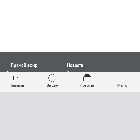
Прямой эфир
Новости
Видео
Все новости
Выпуски новостей
Общество
Главная
Видео
Новости
Меню
Проекты
Строительство и ЖКХ
Телепрограмма
Политика
Авторы
Происшествия
О канале
Спорт
Где и как смотреть
Экономика
Документы
Культура