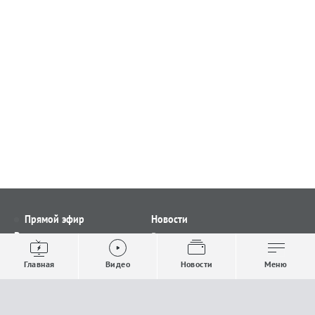
Прямой эфир
Новости
Видео
Все новости
Выпуски новостей
Общество
Главная
Видео
Новости
Меню
Проекты
Строительство и ЖКХ
Телепрограмма
Политика
Авторы
Происшествия