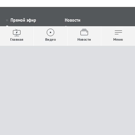
Прямой эфир
Новости
Видео
Все новости
Выпуски новостей
Общество
Главная
Видео
Новости
Меню
Проекты
Строительство и ЖКХ
Телепрограмма
Политика
Авторы
Происшествия
О канале
Спорт
Где и как смотреть
Экономика
Документы
Культура
Прислать материалы
У вас есть важная информация, которой вы
готовы поделиться с редакцией? Свяжитесь с
нами