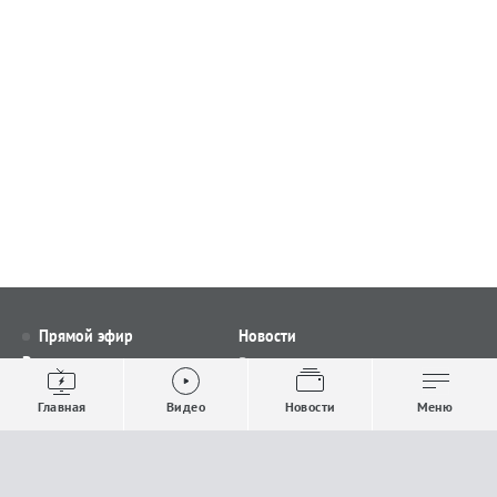
Прямой эфир
Новости
Видео
Все новости
Выпуски новостей
Общество
Главная
Видео
Новости
Меню
Проекты
Строительство и ЖКХ
Телепрограмма
Политика
Авторы
Происшествия
О канале
Спорт