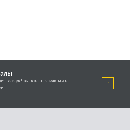
иалы
ия, которой вы готовы поделиться с
ми
кажи о проблеме.
Поделись новостью