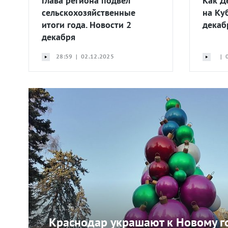
Глава региона подвел
Как Д
сельскохозяйственные
на Ку
итоги года. Новости 2
декаб
декабря
28:59 | 02.12.2025
| 0
28.11.2025
Краснодар украшают к Новому го