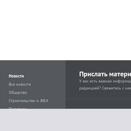
Прислать матер
Новости
У вас есть важная информац
Все новости
редакцией? Свяжитесь с на
Общество
Строительство и ЖКХ
Политика
Происшествия
Спорт
Расс
18+