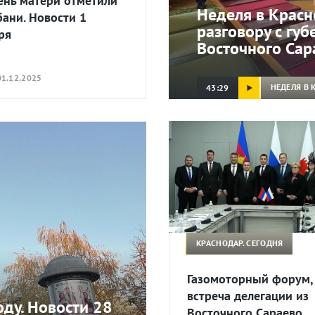
ень матери отметили
Неделя в Красн
бани. Новости 1
разговору с гу
ря
Восточного Сар
1.12.2025
НЕДЕЛЯ В 
43:29
КРАСНОДАР. СЕГОДНЯ
Газомоторный форум,
встреча делегации из
ду. Новости 28
Восточного Сараево.