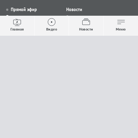
Прямой эфир
Новости
Видео
Все новости
Выпуски новостей
Общество
Главная
Видео
Новости
Меню
Проекты
Строительство и ЖКХ
Телепрограмма
Политика
Авторы
Происшествия
О канале
Спорт
Где и как смотреть
Экономика
Документы
Культура
Прислать материалы
У вас есть важная информация, которой вы
готовы поделиться с редакцией? Свяжитесь с
нами