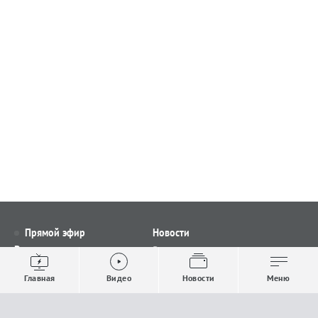
Прямой эфир
Новости
Видео
Все новости
Выпуски новостей
Общество
Главная
Видео
Новости
Меню
Проекты
Строительство и ЖКХ
Телепрограмма
Политика