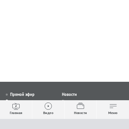
Прямой эфир
Новости
Видео
Все новости
Выпуски новостей
Общество
Главная
Видео
Новости
Меню
Проекты
Строительство и ЖКХ
Телепрограмма
Политика