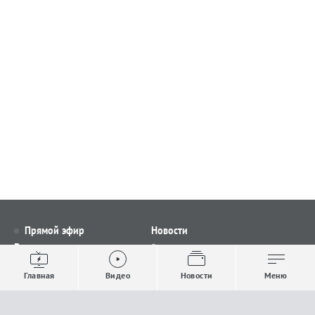
Прямой эфир
Новости
Видео
Все новости
Выпуски новостей
Общество
Главная
Видео
Новости
Меню
Проекты
Строительство и ЖКХ
Телепрограмма
Политика