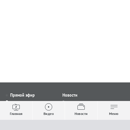
Прямой эфир
Новости
Видео
Все новости
Выпуски новостей
Общество
Главная
Видео
Новости
Меню
Проекты
Строительство и ЖКХ
Телепрограмма
Политика