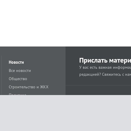
Прислать матер
Новости
У вас есть важная информац
Все новости
редакцией? Свяжитесь с на
Общество
Строительство и ЖКХ
Политика
Происшествия
Спорт
Расс
18+
Экономика
Культура