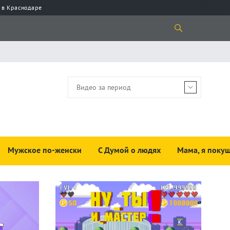
 в Краснодаре
Мужское по-женски
С Думой о людях
Мама, я покуш