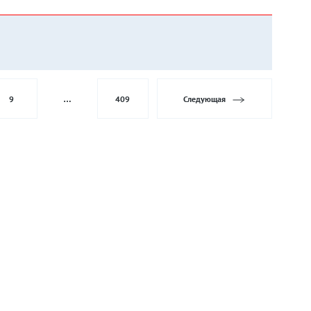
9
…
409
Следующая