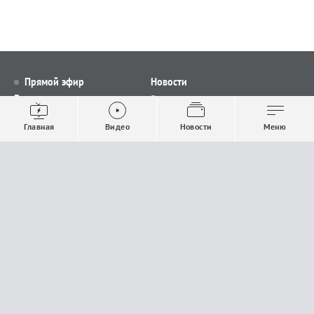
Прямой эфир
Новости
Видео
Все новости
Выпуски новостей
Общество
Главная
Видео
Новости
Меню
Проекты
Строительство и ЖКХ
Телепрограмма
Политика
Авторы
Происшествия
О канале
Спорт
Где и как смотреть
Экономика
Документы
Культура
Прислать материалы
У вас есть важная информация, которой вы
готовы поделиться с редакцией? Свяжитесь с